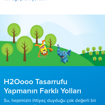
H2Oooo Tasarrufu
Yapmanın Farklı Yolları
Su, hepimizin ihtiyaç duyduğu çok değerli bir