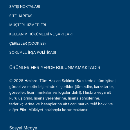
SATIŞ NOKTALARI
SITE HARITASI
MÜŞTERI HIZMETLERI
KULLANIM HÜKÜMLERI VE ŞARTLARI
ÇEREZLER (COOKIES)
SORUMLU İFŞA POLITIKASI
ÜRÜNLER HER YERDE BULUNMAMAKTADIR
© 2026 Hasbro. Tüm Hakları Saklıdır. Bu sitedeki tüm işitsel,
görsel ve metin biçimindeki içerikler (tüm adlar, karakterler,
görseller, ticari markalar ve logolar dahil); Hasbro veya alt
kuruluşlarına, lisans verenlerine, lisans sahiplerine,
tedarikçilerine ve hesaplarına ait ticari marka, telif hakkı ve
diğer Fikri Mülkiyet haklarıyla korunmaktadır.
Sosyal Medya